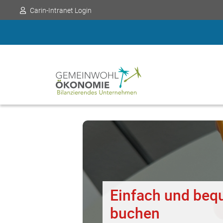
Carin-Intranet Login
Einfach und beq
buchen