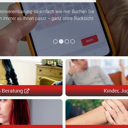
minvereinbarung so einfach wie nie! Buchen Sie
n immer es Ihnen passt – ganz ohne Rücksicht
1
2
3
4
& Beratung
Kinder, Ju