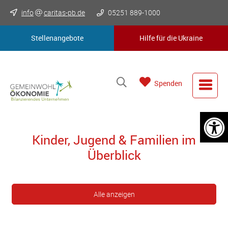
info
caritas-pb.de
05251 889-1000
Stellenangebote
Hilfe für die Ukraine
Spenden
Kinder, Jugend & Familien im
Überblick
Alle anzeigen