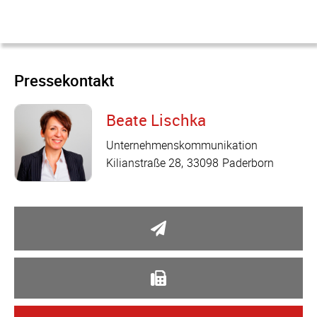
Suchwort
Pressekontakt
Beate Lischka
Minimum
Unternehmenskommunikation
Date
Kilianstraße 28
33098
Paderborn
Maximum
Date