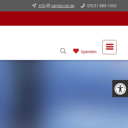
info
caritas-pb.de
05251 889-1000
Spenden