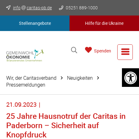
info
caritas-pb.de
05251 889-1000
Stellenangebote
Hilfe für die Ukraine
Spenden
Wir, der Caritasverband
Neuigkeiten
Pressemeldungen
21.09.2023
25 Jahre Hausnotruf der Caritas in
Paderborn – Sicherheit auf
Knopfdruck