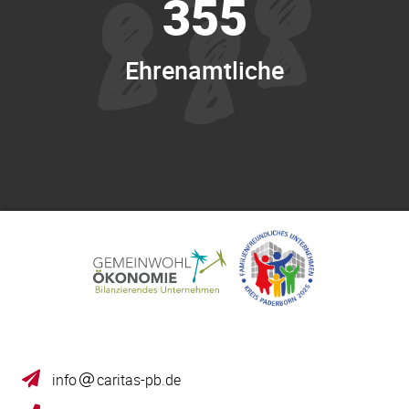
355
Ehrenamtliche
info
caritas-pb.de