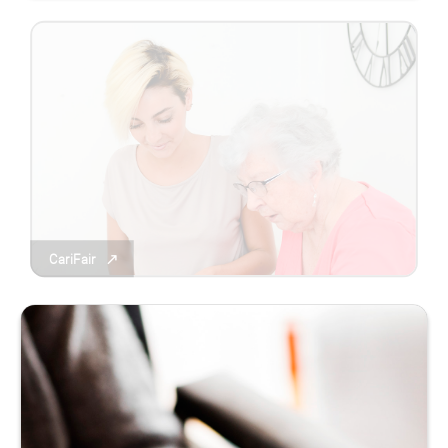
CariFair