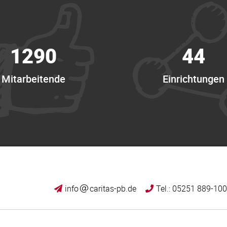
1358
47
Mitarbeitende
Einrichtungen
info
caritas-pb.de
Tel.: 05251 889-10