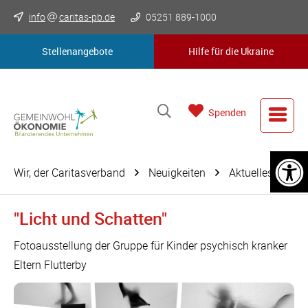
info
caritas-pb.de
05251 889-1000
Stellenangebote
Hilfe für die Ukraine
Spenden
Wir, der Caritasverband
Neuigkeiten
Aktuelles
"Licht und Schatten"
Fotoausstellung der Gruppe für Kinder psychisch kranker
Eltern Flutterby