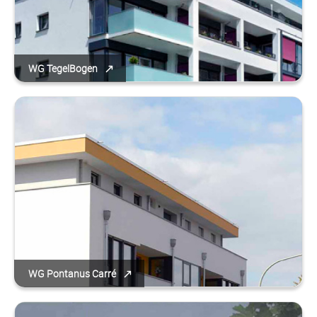
WG TegelBogen
WG Pontanus Carré