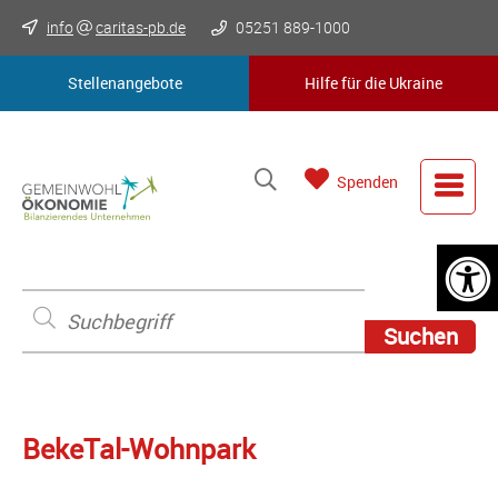
info
caritas-pb.de
05251 889-1000
Stellenangebote
Hilfe für die Ukraine
Spenden
BekeTal-Wohnpark