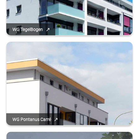
WG TegelBogen
WG Pontanus Carré