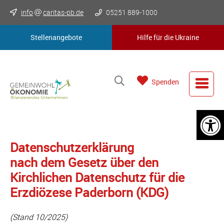
info
caritas-pb.de
05251 889-1000
Stellenangebote
Hilfe für die Ukraine
Spenden
Datenschutzerklärung
nach dem Gesetz über den
Kirchlichen Datenschutz für die
Erzdiözese Paderborn (KDG)
(Stand 10/2025)